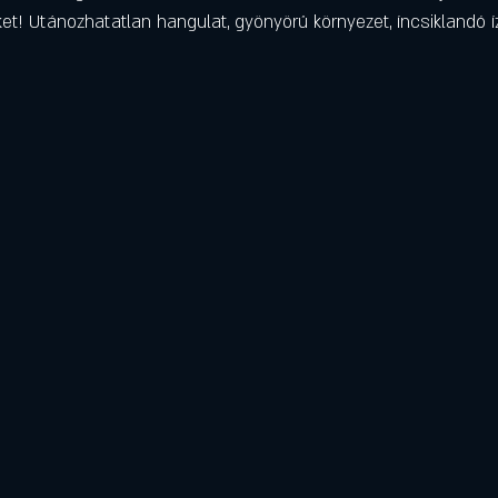
et! Utánozhatatlan hangulat, gyönyörű környezet, íncsiklandó íz