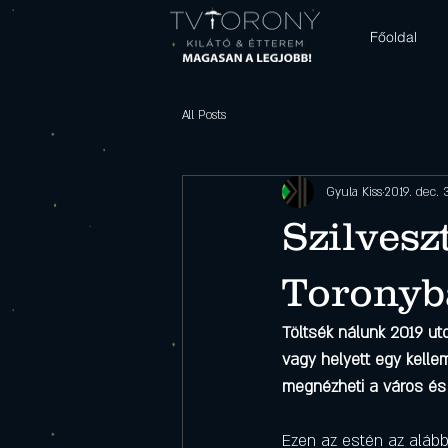
Főoldal
All Posts
Gyula Kiss
2019. dec. 
Szilvesz
Toronyb
Töltsék nálunk 2019 uto
vagy helyett egy kelle
megnézheti a város és 
Ezen az estén az alábbi