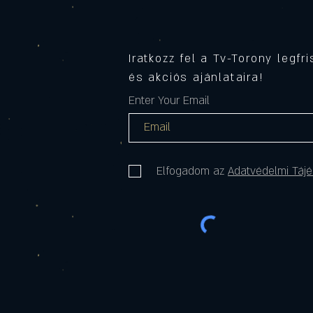
1-ig presszóként üzemel
Iratkozz fel a Tv-Torony legfr
és akciós ajánlataira!
Enter Your Email
Elfogadom az
Adatvédelmi Tájé