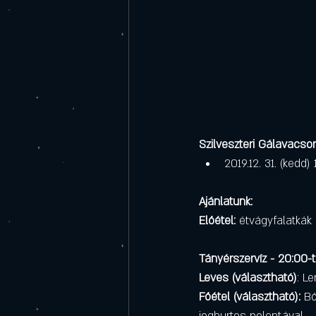
Szilveszteri Gálavacsor
2019.12. 31. (kedd)
Ajánlatunk:
Előétel:
 étvágyfalatkák
Tányérszervíz - 20:00-t
Leves (választható)
: L
Főétel (választható):
 B