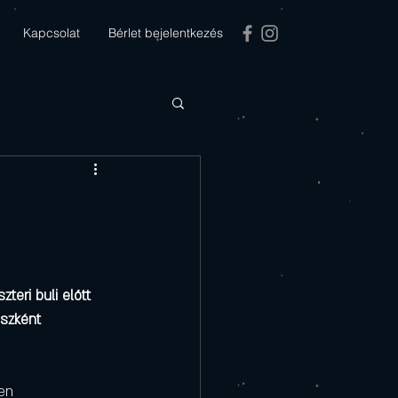
Kapcsolat
Bérlet bejelentkezés
teri buli előtt 
szként 
en 