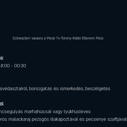
Szilveszteri vacsora a Pécsi Tv-Torony Kilátó Étterem Pécs
a:
 18:00 - 00:30
 svédasztalról, borozgatás és ismerkedés, beszélgetés
ól
encsegulyás marhahússal vagy tyúkhúsleves
őrös malackaraj pezsgős lilakápoztával és pecsenye szaftjával