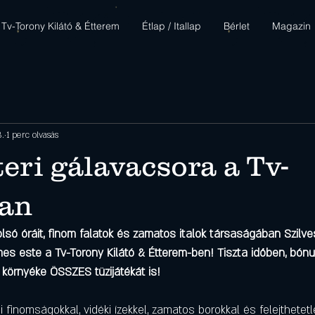
Tv-Torony Kilátó & Étterem
Étlap / Itallap
Bérlet
Magazin
3.
1 perc olvasás
teri gálavacsora a Tv-
an
lsó óráit, finom falatok és zamatos italok társaságában Szilvesz
mes este a Tv-Torony Kilátó & Étterem-ben! Tiszta időben, bónu
környéke ÖSSZES tüzijátékát is!
 finomságokkal, vidéki ízekkel, zamatos borokkal és felejthetetl