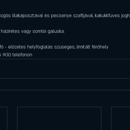
zsgős lilakáposztával és pecsenye szaftjával, kakukkfüves jogh
 házirétes vagy somlói galuska.
fő - előzetes helyfoglalás szüséges, limitált férőhely
6 900 telefonon 