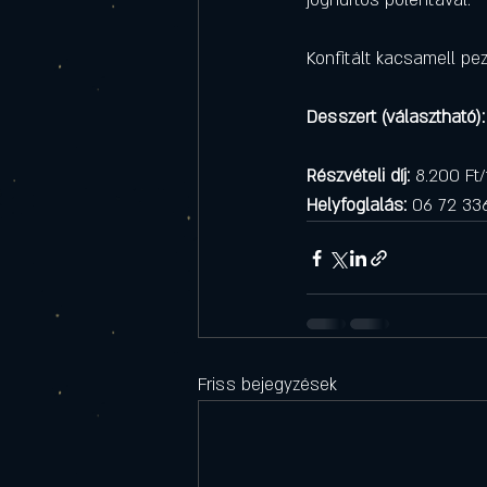
joghurtos polentával.
Konfitált kacsamell pe
Desszert (választható):
Részvételi díj:
 8.200 Ft/
Helyfoglalás:
 06 72 33
Friss bejegyzések