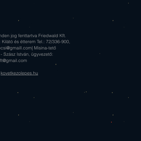
sabb szintre
kedik – Fedezd fel a
got a TV-Toronyból
den jog fenttartva Friedwald Kft.
 Kilátó és étterem Tel.: 72/336-900,
ecsi@gmaill.com
| Misina-tető
- Szász István, ügyvezető:
kft@gmail.com
:
kovetkezolepes.hu