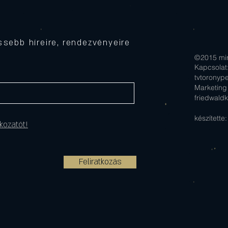
Toronyban – Márton-napi
maga
ízutazás a város felett!
emel
vilá
issebb híreire, rendezvényeire
©
2015 min
Kapcsolat:
tvtoronyp
Marketing 
friedwald
készítette
kozatót!
Feliratkozás