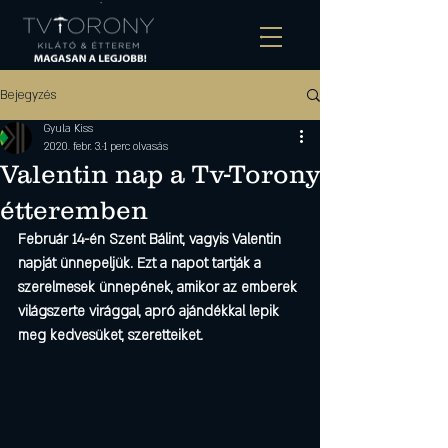
Bejegyzés
Gyula Kiss
2020. febr. 3.
1 perc olvasás
Valentin nap a Tv-Torony
étteremben
Február 14-én Szent Bálint, vagyis Valentin 
napját ünnepeljük. Ezt a napot tartják a 
szerelmesek ünnepének, amikor az emberek 
világszerte virággal, apró ajándékkal lepik 
meg kedvesüket, szeretteiket.