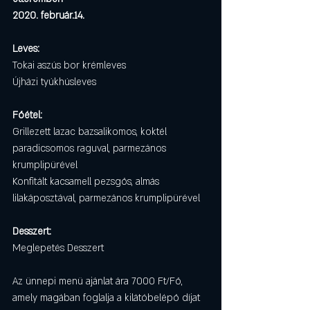
2020. február.14. 
Leves:
Tokai aszús bor krémleves
Újházi tyúkhúsleves
Főétel:
Grillezett lazac bazsalikomos, koktél 
paradicsomos raguval, parmezános 
krumplipürével
Konfitált kacsamell pezsgős, almás 
lilakáposztával, parmezános krumplipürével
Desszert:
Meglepetés Desszert
Az ünnepi menü ajánlat ára 7000 Ft/Fő, 
amely magában foglalja a kilátóbelépő díjat 