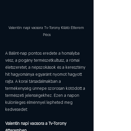
Valentin napi vacsora Tv-Torony Kilátó Étterem 
Pécs
A Bálint-nap pontos eredete a homályba 
vész, a pogány természetkultusz, a római 
életszeretet, a népszokások és a keresztény 
hit hagyománya egyaránt nyomot hagyott 
rajta. A korai társadalmakban a 
termékenység ünnepe szorosan kötődött a 
természeti jelenségekhez. Ezen a napon 
különleges élménnyel lepheted meg 
kedvesedet:
Valentin napi vacsora a Tv-Torony 
étteremben